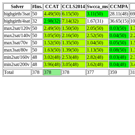
Solver
#Ins.
CCAT
CCLS2014
Swcca_ms
CCMPA
highgirth/3sat
50
4.49(50)
6.15(50)
3.11(50)
28.11(48)
69
highgirth/4sat
32
2.98(32)
7.14(32)
1.67(31)
36.65(15)
10
max2sat/120v
50
2.49(50)
1.50(50)
2.05(50)
0.03(50)
1.
max2sat/140v
50
3.05(50)
2.16(50)
2.52(50)
0.04(50)
2.
max3sat/70v
50
1.52(50)
1.35(50)
1.04(50)
0.05(50)
1.
max3sat/80v
50
1.63(50)
1.39(50)
1.13(50)
0.08(50)
1.
min2sat/160v
48
3.02(48)
2.53(48)
2.82(48)
0.03(48)
2.
min2sat/200v
48
3.96(48)
3.05(48)
3.62(48)
0.04(48)
3.
Total
378
378
378
377
359
31